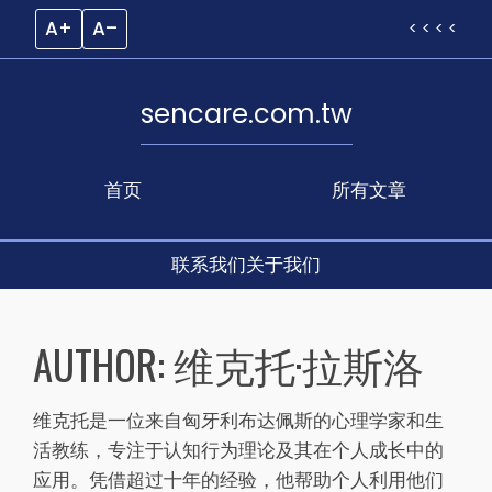
A+
A–
< < < <
sencare.com.tw
首页
所有文章
联系我们
关于我们
Skip
to
AUTHOR:
维克托·拉斯洛
content
维克托是一位来自匈牙利布达佩斯的心理学家和生
活教练，专注于认知行为理论及其在个人成长中的
应用。凭借超过十年的经验，他帮助个人利用他们