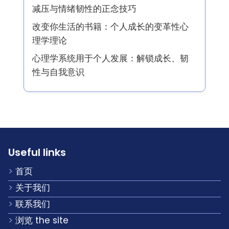
学家和生活教练，专注于认知行为理论及
其在个人成长中的应用。凭借超过十年的
经验，他帮助个人利用他们的心理框架实
现变革性变化。
最新文章
自爱日记提示：增强情感韧性，提高自我
意识，促进成长
女性最佳自助书籍：赋权、正念与情感成
长策略
减压与情绪韧性的正念技巧
改变你生活的书籍：个人成长的变革性心
理学理论