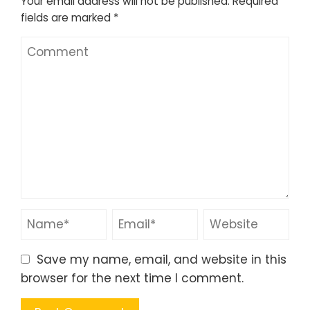
理、安全、爱/归属、自尊或自我实现。
2. 设定可实现的目标：根据识别的需求制定具体、
可衡量的目标，以促进进展。
3. 培养关系：建立支持性的联系，增强爱与归属
感，这对情感健康至关重要。
4. 定期反思：评估个人成长，并根据需要调整目
标，以保持与不断变化的需求一致。
Leave a Reply
Your email address will not be published.
Required
fields are marked
*