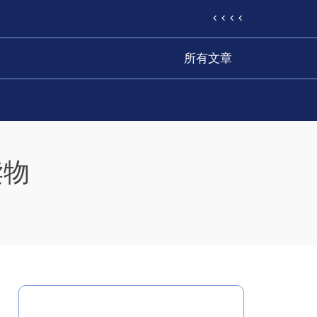
< < < <
所有文章
读物
分类